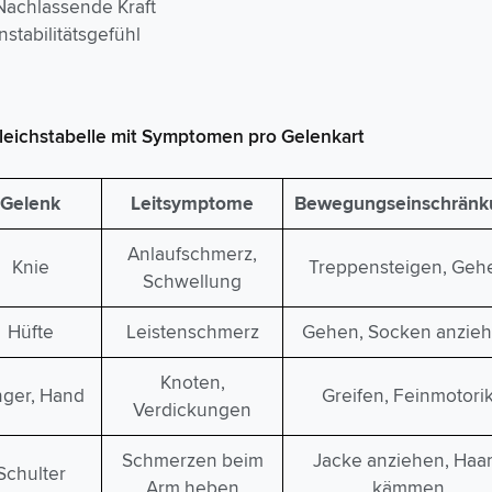
Nachlassende Kraft
Instabilitätsgefühl
leichstabelle mit Symptomen pro Gelenkart
Gelenk
Leitsymptome
Bewegungseinschränk
Anlaufschmerz,
Knie
Treppensteigen, Geh
Schwellung
Hüfte
Leistenschmerz
Gehen, Socken anzie
Knoten,
nger, Hand
Greifen, Feinmotori
Verdickungen
Schmerzen beim
Jacke anziehen, Haa
Schulter
Arm heben
kämmen