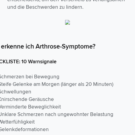
und die Beschwerden zu lindern.
 erkenne ich Arthrose-Symptome?
KLISTE: 10 Warnsignale
Schmerzen bei Bewegung
Steife Gelenke am Morgen (länger als 20 Minuten)
Schwellungen
Knirschende Geräusche
Verminderte Beweglichkeit
Unklare Schmerzen nach ungewohnter Belastung
Wetterfühligkeit
Gelenkdeformationen