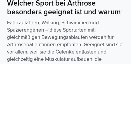
Welcher Sport bei Arthrose
besonders geeignet ist und warum
Fahrradfahren, Walking, Schwimmen und
Spazierengehen – diese Sportarten mit
gleichmäßigen Bewegungsabläufen werden für
Arthrosepatient:innen empfohlen. Geeignet sind sie
vor allem, weil sie die Gelenke entlasten und
gleichzeitig eine Muskulatur aufbauen, die
zunehmend Erleichterung im Alltag verschafft.
Schwimmen und Wassergymnastik –
gelenkschonender Sport bei Kniearthrose, da die
Schwerelosigkeit im Wasser die Gelenke entlastet
Fahrradfahren – geeigneter Sport bei Knie- und
Hüftarthrose aufgrund der niedrigen Belastung
für Knie und Hüfte
Nordic Walking – ideal als Sport bei Arthrose für